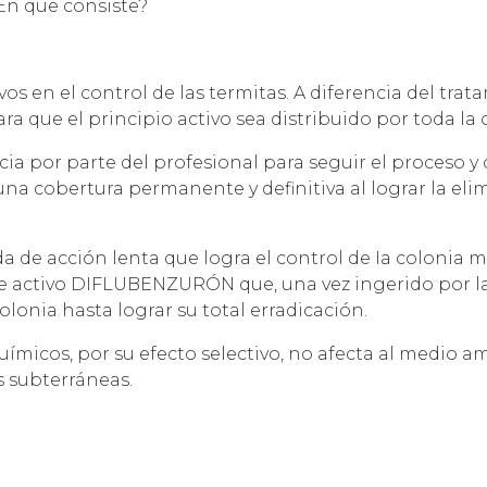
En que consiste?
os en el control de las termitas. A diferencia del tra
a que el principio activo sea distribuido por toda la 
ia por parte del profesional para seguir el proceso y c
na cobertura permanente y definitiva al lograr la elim
a de acción lenta que logra el control de Ia colonia m
 activo DIFLUBENZURÓN que, una vez ingerido por la
colonia hasta lograr su total erradicación.
uímicos, por su efecto selectivo, no afecta al medio 
s subterráneas.