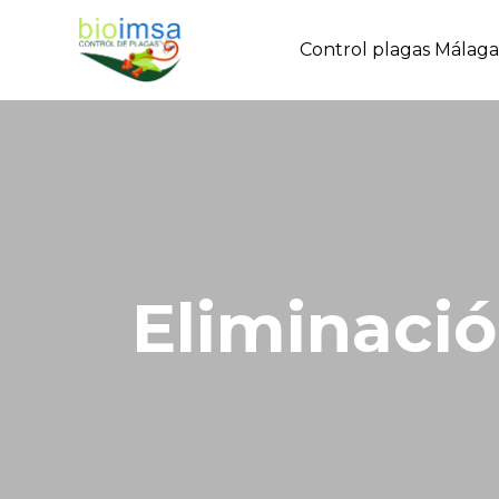
Control plagas Málaga
E
l
i
m
i
n
a
c
i
ó