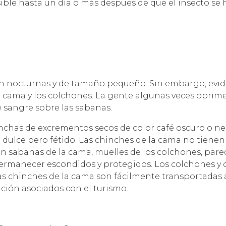
isible hasta un día o más después de que el insecto se
son nocturnas y de tamaño pequeño. Sin embargo, evid
cama y los colchones. La gente algunas veces oprime
sangre sobre las sabanas.
has de excrementos secos de color café oscuro o neg
 dulce pero fétido. Las chinches de la cama no tienen 
en sabanas de la cama, muelles de los colchones, pared
ermanecer escondidos y protegidos. Los colchones y
 Las chinches de la cama son fácilmente transportadas 
ción asociados con el turismo.