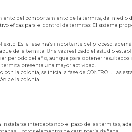
imiento del comportamiento de la termita, del medio 
tivo eficaz para el control de termitas. El sistema p
 éxito. Es la fase ma’s importante del proceso, además 
aque de la termita. Una vez realizado el estudio esta
ier periodo del año, aunque para obtener resultados 
a termita presenta una mayor actividad.
con la colonia, se inicia la fase de CONTROL. Las esta
ón de la colonia.
n instalarse interceptando el paso de las termitas, a
entanas u otros elementos de carpintería dañada.