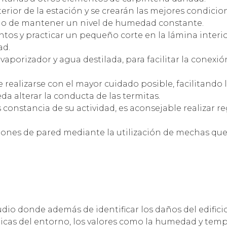
terior de la estación y se crearán las mejores condici
ado de mantener un nivel de humedad constante.
tos y practicar un pequeño corte en la lámina interior 
ad.
porizador y agua destilada, para facilitar la conexió
e realizarse con el mayor cuidado posible, facilitando
a alterar la conducta de las termitas.
 constancia de su actividad, es aconsejable realizar re
ciones de pared mediante la utilización de mechas que 
dio donde además de identificar los daños del edifici
sticas del entorno, los valores como la humedad y temp