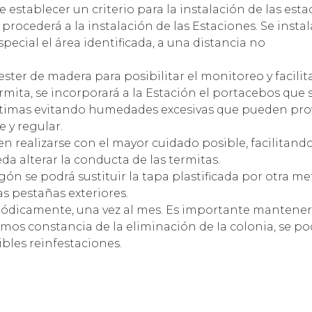
e establecer un criterio para la instalación de las esta
procederá a la instalación de las Estaciones. Se instal
pecial el área identificada, a una distancia no
ter de madera para posibilitar el monitoreo y facilita
mita, se incorporará a la Estación el portacebos que s
ptimas evitando humedades excesivas que pueden prov
 y regular.
n realizarse con el mayor cuidado posible, facilitand
a alterar la conducta de las termitas.
n se podrá sustituir la tapa plastificada por otra met
as pestañas exteriores.
iódicamente, una vez al mes. Es importante mantener 
amos constancia de la eliminación de Ia colonia, se p
ibles reinfestaciones.