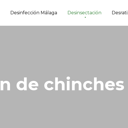
Desinfección Málaga
Desinsectación
Desrat
n
d
e
c
h
i
n
c
h
e
s