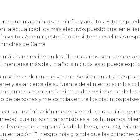
ras que maten huevos, ninfas y adultos. Esto se puede
en la actualidad los más efectivos puesto que, en el r
os insectos. Además, este tipo de sistema es el más re
Chinches de Cama
 más han crecido en los últimos años, son capaces de 
mentarse más de un año, sin duda esto puede explicar
mpañeras durante el verano. Se sienten atraídas por 
arse y estar cerca de su fuente de alimento son los co
dan como consecuencia directa de crecimiento de los n
o de personas y mercancías entre los distintos países
a causa una irritación menor y produce rasquiña, ge
rmedad que no son transmisibles a los humanos. Mien
ulpables de la expansión de la lepra, fiebre Q, leishm
umentación. El riesgo más grande que las chinches de 